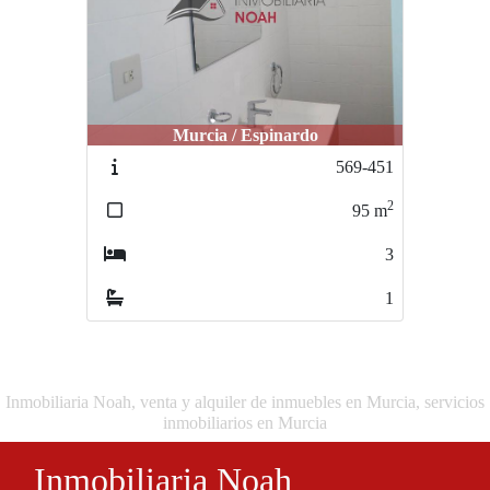
Murcia / Espinardo
569-451
2
95
m
3
1
Inmobiliaria Noah, venta y alquiler de inmuebles en Murcia, servicios
inmobiliarios en Murcia
Inmobiliaria Noah