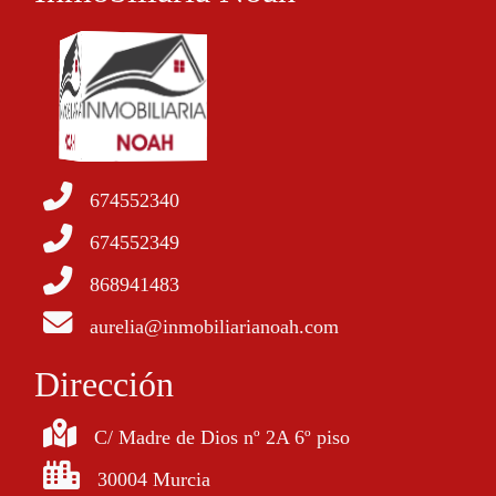
674552340
674552349
868941483
aurelia@inmobiliarianoah.com
Dirección
C/ Madre de Dios nº 2A 6º piso
30004 Murcia