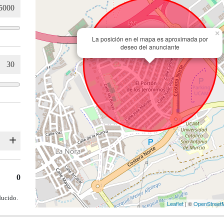
×
La posición en el mapa es aproximada por
deseo del anunciante
0
ducido.
Leaflet
| ©
OpenStreet