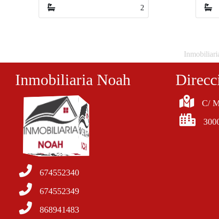
2
2
Inmobiliari
Inmobiliaria Noah
Direcc
C/ M
300
674552340
674552349
868941483