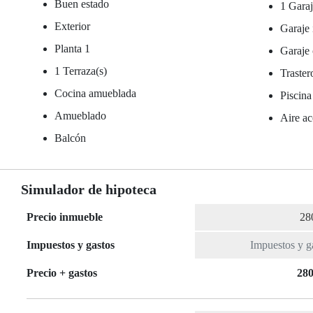
Buen estado
1 Garaj
Exterior
Garaje 
Planta 1
Garaje 
1 Terraza(s)
Traster
Cocina amueblada
Piscina
Amueblado
Aire ac
Balcón
Simulador de hipoteca
Precio inmueble
Impuestos y gastos
Precio + gastos
280