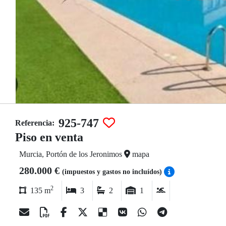
925-747
Referencia:
Piso en venta
Murcia, Portón de los Jeronimos
mapa
280.000 €
(impuestos y gastos no incluídos)
2
135 m
3
2
1