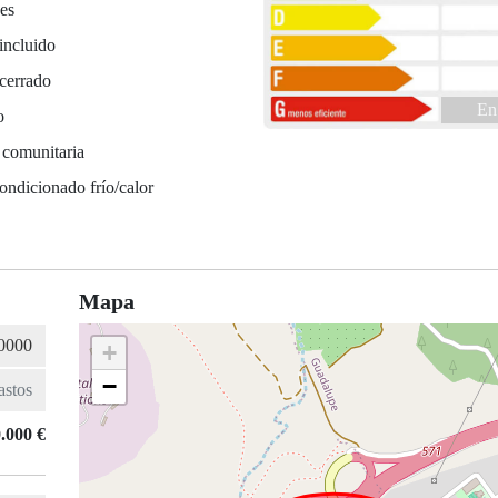
es
incluido
cerrado
En
o
 comunitaria
ondicionado frío/calor
Mapa
+
−
.000 €