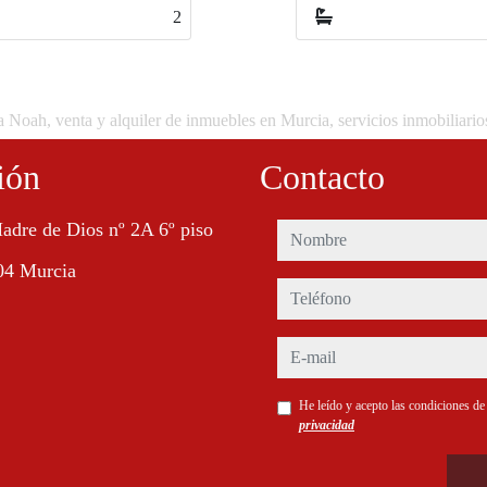
2
2
a Noah, venta y alquiler de inmuebles en Murcia, servicios inmobiliari
ión
Contacto
adre de Dios nº 2A 6º piso
nombre
04 Murcia
teléfono
e-mail
He leído y acepto las condiciones d
privacidad