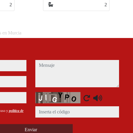
2
2
2
os en Murcia
mensaje
Captcha
e uso y
política de
Enviar